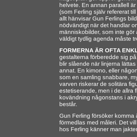
helvete. En annan parallell ä
(som Ferling själv refererat til
allt hänvisar Gun Ferlings bilde
nödvändigt när det handlar om
människobilder, som inte gör a
väldigt tydlig agenda måste tro
FORMERNA ÄR OFTA ENK
gestalterna förberedde sig på
blir slående när linjerna lätt
annat. En kimono, eller någon 
som en samling snabbare, my
varven riskerar de solitära fig
estetiserande, men i de allra 
kovändning någonstans i akryl
består.
Gun Ferling försöker komma å
förmedlas med måleri. Det vill 
hos Ferling känner man jakt