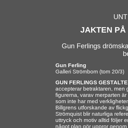
UNT 
JAKTEN PÅ
Gun Ferlings drömska f
b
Gun Ferling
Galleri Strömbom (tom 20/3)
GUN FERLINGS GESTALT
accepterar betraktaren, men gör
figurerna, varav merparten är 
som inte har med verkligheten
Billgrens utforskande av flic
Strömquist blir naturliga refer
uttryck och motiv alltid följer 
något plan gör uppror genom a