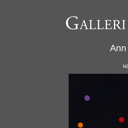
Ann
Må