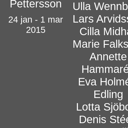
Pettersson
Ulla Wennb
Lars Arvid
24 jan - 1 mar
2015
Cilla Midh
Marie Falk
Annette
Hammar
Eva Holmé
Edling
Lotta Sjöb
Denis Sté