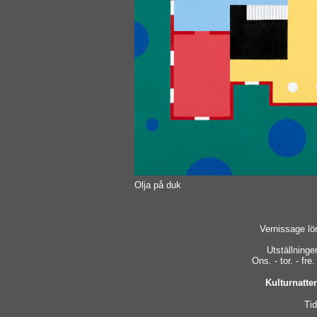
Olja på duk
Vernissage lö
Utställninge
Ons. - tor. - fre.
Kulturnatten
Tid