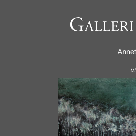
Anne
Må