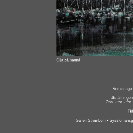
Olja på pannå
Vernissage 
Utställninge
Ons. - tor. - fre.
Tid
Galleri Strömbom • Sysslomansga