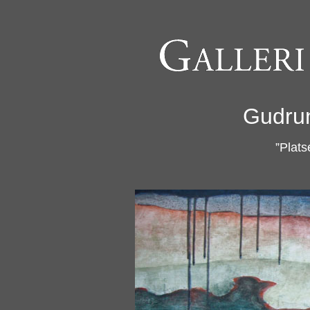
Gudru
”Plats