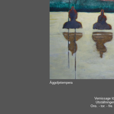
Äggoljetempera
Vernissage l
Utställninge
Ons. - tor. - fre.