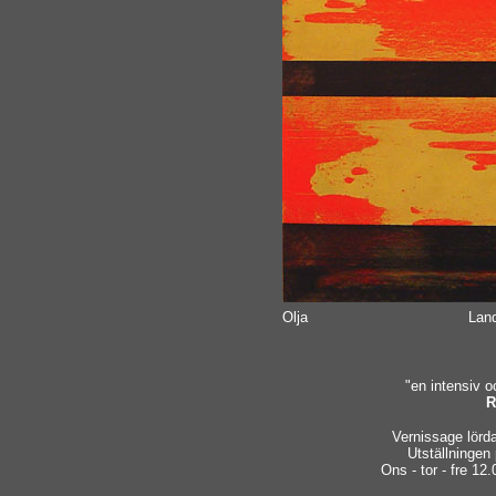
Olja
Lan
"en intensiv 
R
Vernissage lörd
Utställningen
Ons - tor - fre 12.