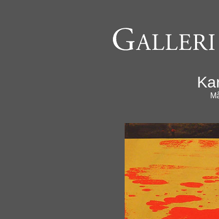
Ka
Må