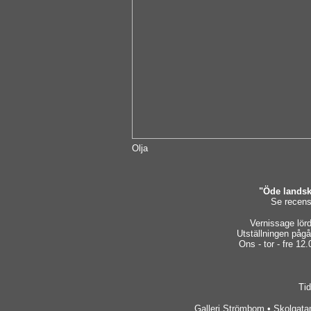
Olja
"Öde landska
Se recens
Vernissage lör
Utställningen påg
Ons - tor - fre 12.
Tid
Galleri Strömbom • Skolgatan