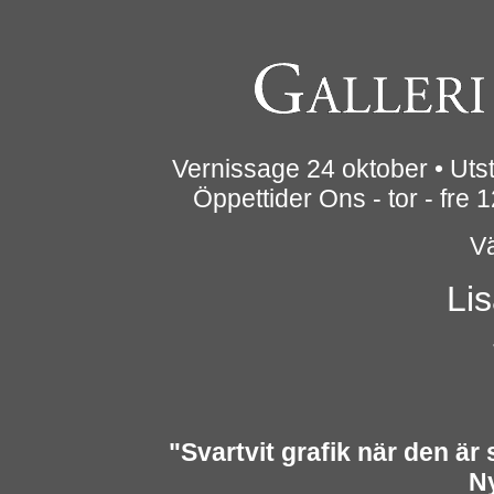
Vernissage 24 oktober • Uts
Öppettider Ons - tor - fre 1
V
Li
"Svartvit grafik när den är
N