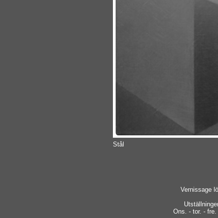
Stål
Vernissage lö
Utställninge
Ons. - tor. - fre.