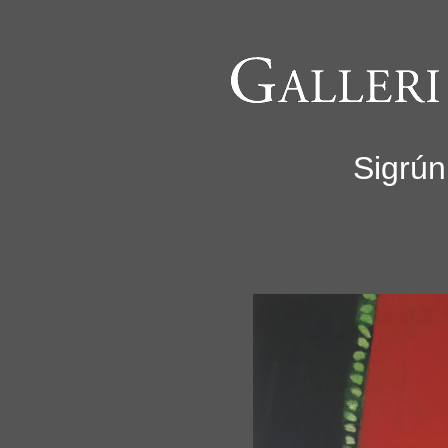
Sigrún