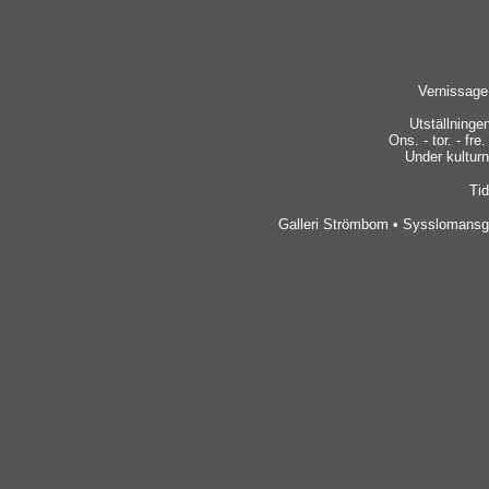
Vernissage
Utställninge
Ons. - tor. - fre.
Under kulturna
Tid
Galleri Strömbom • Sysslomansga