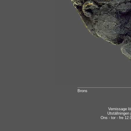
Brons
Vernissage lö
Utställningen
Ons - tor - fre 12.